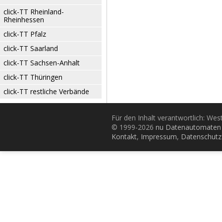
click-TT Rheinland-
Rheinhessen
click-TT Pfalz
click-TT Saarland
click-TT Sachsen-Anhalt
click-TT Thüringen
click-TT restliche Verbände
Für den Inhalt verantwortlich: Wes
© 1999-2026
nu Datenautomaten 
Kontakt
,
Impressum
,
Datenschutz