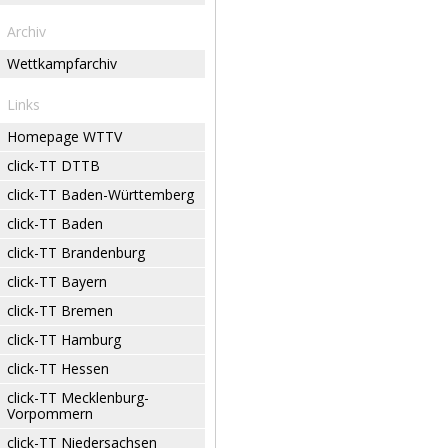
Archiv
Wettkampfarchiv
Links
Homepage WTTV
click-TT DTTB
click-TT Baden-Württemberg
click-TT Baden
click-TT Brandenburg
click-TT Bayern
click-TT Bremen
click-TT Hamburg
click-TT Hessen
click-TT Mecklenburg-
Vorpommern
click-TT Niedersachsen