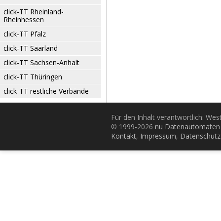
click-TT Rheinland-
Rheinhessen
click-TT Pfalz
click-TT Saarland
click-TT Sachsen-Anhalt
click-TT Thüringen
click-TT restliche Verbände
Für den Inhalt verantwortlich: Wes
© 1999-2026
nu Datenautomaten 
Kontakt
,
Impressum
,
Datenschutz