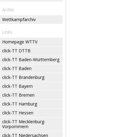
Archiv
Wettkampfarchiv
Links
Homepage WTTV
click-TT DTTB
click-TT Baden-Württemberg
click-TT Baden
click-TT Brandenburg
click-TT Bayern
click-TT Bremen
click-TT Hamburg
click-TT Hessen
click-TT Mecklenburg-
Vorpommern
click-TT Niedersachsen