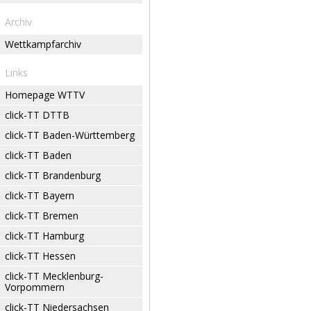
Archiv
Wettkampfarchiv
Links
Homepage WTTV
click-TT DTTB
click-TT Baden-Württemberg
click-TT Baden
click-TT Brandenburg
click-TT Bayern
click-TT Bremen
click-TT Hamburg
click-TT Hessen
click-TT Mecklenburg-
Vorpommern
click-TT Niedersachsen