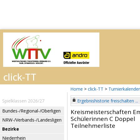
Home
>
click-TT
>
Turnierkalender
Spielklassen 2026/27
Ergebnishistorie freischalten ...
Bundes-/Regional-/Oberligen
Kreismeisterschaften E
Schülerinnen C Doppel
NRW-/Verbands-/Landesligen
Teilnehmerliste
Bezirke
Niederrhein