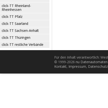
click-TT Rheinland-
Rheinhessen
click-TT Pfalz
click-TT Saarland
click-TT Sachsen-Anhalt
click-TT Thüringen
click-TT restliche Verbände
Für den Inhalt verantwortlich: Wes
© 1999-2026
nu Datenautomaten 
Kontakt
,
Impressum
,
Datenschutz