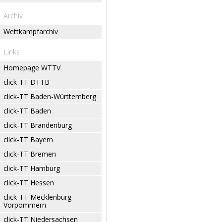
Archiv
Wettkampfarchiv
Links
Homepage WTTV
click-TT DTTB
click-TT Baden-Württemberg
click-TT Baden
click-TT Brandenburg
click-TT Bayern
click-TT Bremen
click-TT Hamburg
click-TT Hessen
click-TT Mecklenburg-
Vorpommern
click-TT Niedersachsen