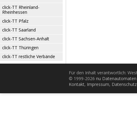
click-TT Rheinland-
Rheinhessen
click-TT Pfalz
click-TT Saarland
click-TT Sachsen-Anhalt
click-TT Thüringen
click-TT restliche Verbände
Für den Inhalt verantwortlich: Wes
© 1999-2026
nu Datenautomaten 
Kontakt
,
Impressum
,
Datenschutz