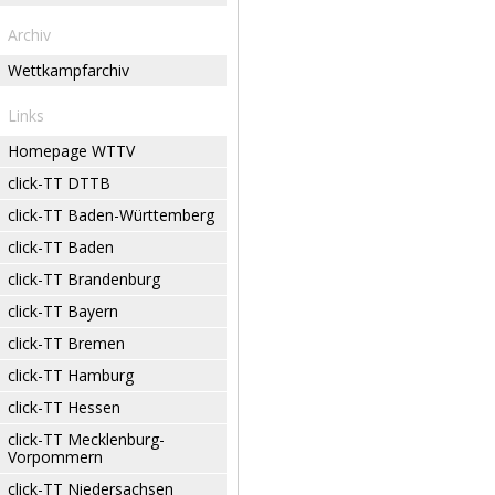
Archiv
Wettkampfarchiv
Links
Homepage WTTV
click-TT DTTB
click-TT Baden-Württemberg
click-TT Baden
click-TT Brandenburg
click-TT Bayern
click-TT Bremen
click-TT Hamburg
click-TT Hessen
click-TT Mecklenburg-
Vorpommern
click-TT Niedersachsen