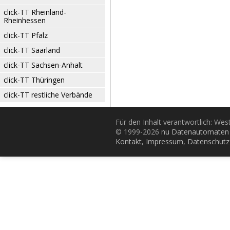
click-TT Rheinland-
Rheinhessen
click-TT Pfalz
click-TT Saarland
click-TT Sachsen-Anhalt
click-TT Thüringen
click-TT restliche Verbände
Für den Inhalt verantwortlich: Wes
© 1999-2026
nu Datenautomaten 
Kontakt
,
Impressum
,
Datenschutz