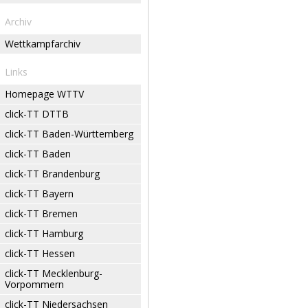
Archiv
Wettkampfarchiv
Links
Homepage WTTV
click-TT DTTB
click-TT Baden-Württemberg
click-TT Baden
click-TT Brandenburg
click-TT Bayern
click-TT Bremen
click-TT Hamburg
click-TT Hessen
click-TT Mecklenburg-
Vorpommern
click-TT Niedersachsen