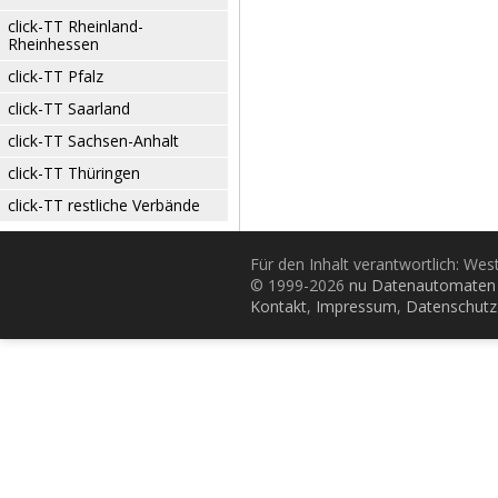
click-TT Rheinland-
Rheinhessen
click-TT Pfalz
click-TT Saarland
click-TT Sachsen-Anhalt
click-TT Thüringen
click-TT restliche Verbände
Für den Inhalt verantwortlich: Wes
© 1999-2026
nu Datenautomaten 
Kontakt
,
Impressum
,
Datenschutz