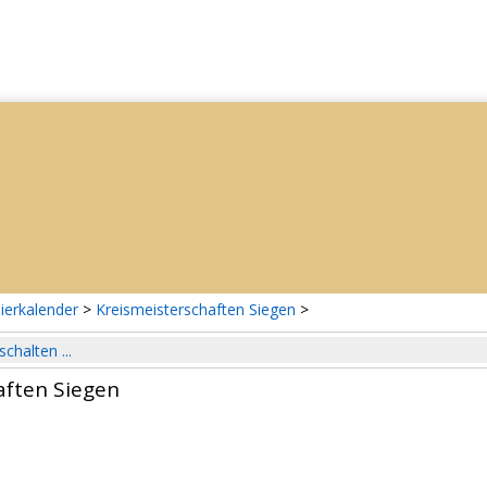
ierkalender
>
Kreismeisterschaften Siegen
>
schalten ...
aften Siegen