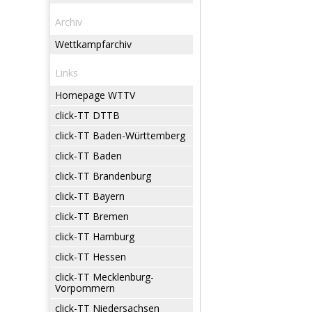
Archiv
Wettkampfarchiv
Links
Homepage WTTV
click-TT DTTB
click-TT Baden-Württemberg
click-TT Baden
click-TT Brandenburg
click-TT Bayern
click-TT Bremen
click-TT Hamburg
click-TT Hessen
click-TT Mecklenburg-
Vorpommern
click-TT Niedersachsen