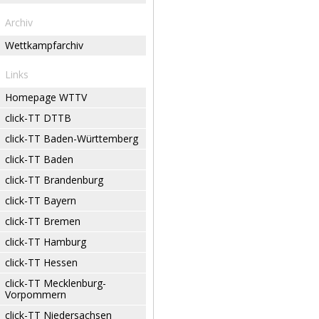
Archiv
Wettkampfarchiv
Links
Homepage WTTV
click-TT DTTB
click-TT Baden-Württemberg
click-TT Baden
click-TT Brandenburg
click-TT Bayern
click-TT Bremen
click-TT Hamburg
click-TT Hessen
click-TT Mecklenburg-
Vorpommern
click-TT Niedersachsen