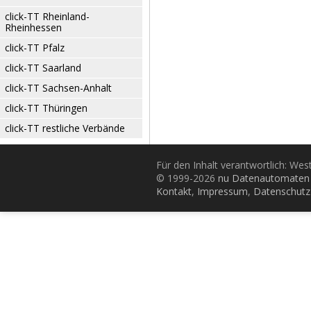
click-TT Rheinland-
Rheinhessen
click-TT Pfalz
click-TT Saarland
click-TT Sachsen-Anhalt
click-TT Thüringen
click-TT restliche Verbände
Für den Inhalt verantwortlich: Wes
© 1999-2026
nu Datenautomaten 
Kontakt
,
Impressum
,
Datenschutz