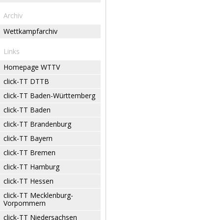
Archiv
Wettkampfarchiv
Links
Homepage WTTV
click-TT DTTB
click-TT Baden-Württemberg
click-TT Baden
click-TT Brandenburg
click-TT Bayern
click-TT Bremen
click-TT Hamburg
click-TT Hessen
click-TT Mecklenburg-
Vorpommern
click-TT Niedersachsen