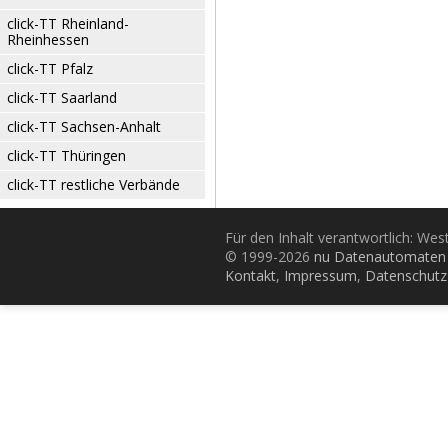
click-TT Rheinland-
Rheinhessen
click-TT Pfalz
click-TT Saarland
click-TT Sachsen-Anhalt
click-TT Thüringen
click-TT restliche Verbände
Für den Inhalt verantwortlich: Wes
© 1999-2026
nu Datenautomaten 
Kontakt
,
Impressum
,
Datenschutz