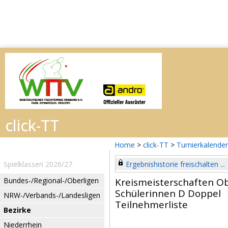
Home
>
click-TT
>
Turnierkalender
Spielklassen 2026/27
Ergebnishistorie freischalten ...
Bundes-/Regional-/Oberligen
Kreismeisterschaften O
Schülerinnen D Doppel
NRW-/Verbands-/Landesligen
Teilnehmerliste
Bezirke
Niederrhein