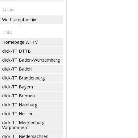
Archiv
Wettkampfarchiv
Links
Homepage WTTV
click-TT DTTB
click-TT Baden-Württemberg
click-TT Baden
click-TT Brandenburg
click-TT Bayern
click-TT Bremen
click-TT Hamburg
click-TT Hessen
click-TT Mecklenburg-
Vorpommern
click-TT Niedersachsen