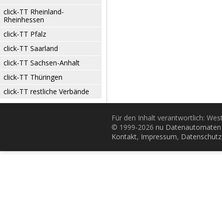
click-TT Rheinland-
Rheinhessen
click-TT Pfalz
click-TT Saarland
click-TT Sachsen-Anhalt
click-TT Thüringen
click-TT restliche Verbände
Für den Inhalt verantwortlich: Wes
© 1999-2026
nu Datenautomaten 
Kontakt
,
Impressum
,
Datenschutz