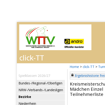
Home
>
click-TT
>
Turn
Spielklassen 2026/27
Ergebnishistorie frei
Bundes-/Regional-/Oberligen
Kreismeistersch
Mädchen Einzel
NRW-/Verbands-/Landesligen
Teilnehmerliste
Bezirke
Niederrhein