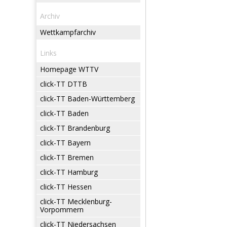
Archiv
Wettkampfarchiv
Links
Homepage WTTV
click-TT DTTB
click-TT Baden-Württemberg
click-TT Baden
click-TT Brandenburg
click-TT Bayern
click-TT Bremen
click-TT Hamburg
click-TT Hessen
click-TT Mecklenburg-
Vorpommern
click-TT Niedersachsen