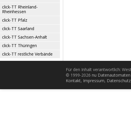
click-TT Rheinland-
Rheinhessen
click-TT Pfalz
click-TT Saarland
click-TT Sachsen-Anhalt
click-TT Thüringen
click-TT restliche Verbände
Für den Inhalt verantwortlich: Wes
© 1999-2026
nu Datenautomaten 
Kontakt
,
Impressum
,
Datenschutz