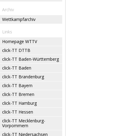
Archiv
Wettkampfarchiv
Links
Homepage WTTV
click-TT DTTB
click-TT Baden-Württemberg
click-TT Baden
click-TT Brandenburg
click-TT Bayern
click-TT Bremen
click-TT Hamburg
click-TT Hessen
click-TT Mecklenburg-
Vorpommern
click-TT Niedersachsen