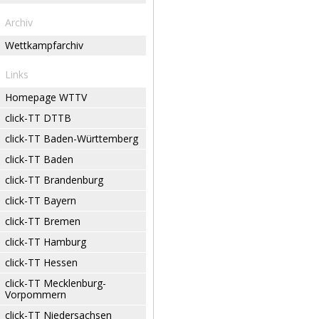
Archiv
Wettkampfarchiv
Links
Homepage WTTV
click-TT DTTB
click-TT Baden-Württemberg
click-TT Baden
click-TT Brandenburg
click-TT Bayern
click-TT Bremen
click-TT Hamburg
click-TT Hessen
click-TT Mecklenburg-
Vorpommern
click-TT Niedersachsen