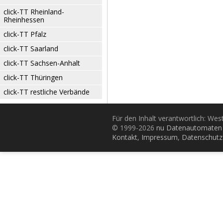
click-TT Rheinland-
Rheinhessen
click-TT Pfalz
click-TT Saarland
click-TT Sachsen-Anhalt
click-TT Thüringen
click-TT restliche Verbände
Für den Inhalt verantwortlich: Wes
© 1999-2026
nu Datenautomaten 
Kontakt
,
Impressum
,
Datenschutz