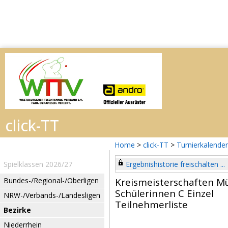
Home
>
click-TT
>
Turnierkalender
Spielklassen 2026/27
Ergebnishistorie freischalten ...
Bundes-/Regional-/Oberligen
Kreismeisterschaften M
Schülerinnen C Einzel
NRW-/Verbands-/Landesligen
Teilnehmerliste
Bezirke
Niederrhein