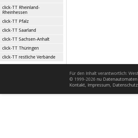
click-TT Rheinland-
Rheinhessen
click-TT Pfalz
click-TT Saarland
click-TT Sachsen-Anhalt
click-TT Thüringen
click-TT restliche Verbände
Für den Inhalt verantwortlich: Wes
© 1999-2026
nu Datenautomaten 
Kontakt
,
Impressum
,
Datenschutz