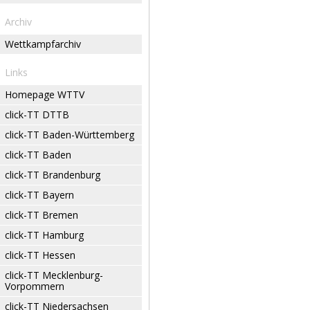
Archiv
Wettkampfarchiv
Links
Homepage WTTV
click-TT DTTB
click-TT Baden-Württemberg
click-TT Baden
click-TT Brandenburg
click-TT Bayern
click-TT Bremen
click-TT Hamburg
click-TT Hessen
click-TT Mecklenburg-
Vorpommern
click-TT Niedersachsen