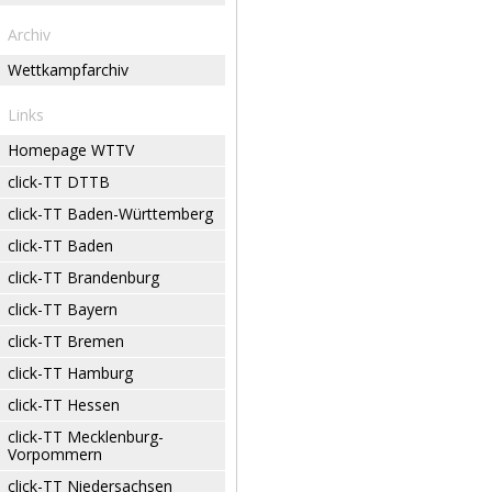
Archiv
Wettkampfarchiv
Links
Homepage WTTV
click-TT DTTB
click-TT Baden-Württemberg
click-TT Baden
click-TT Brandenburg
click-TT Bayern
click-TT Bremen
click-TT Hamburg
click-TT Hessen
click-TT Mecklenburg-
Vorpommern
click-TT Niedersachsen