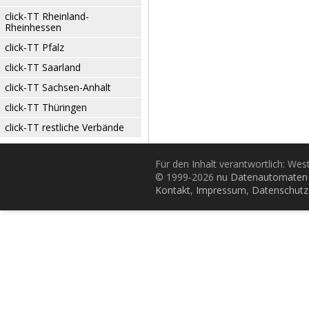
click-TT Rheinland-
Rheinhessen
click-TT Pfalz
click-TT Saarland
click-TT Sachsen-Anhalt
click-TT Thüringen
click-TT restliche Verbände
Für den Inhalt verantwortlich: Wes
© 1999-2026
nu Datenautomaten 
Kontakt
,
Impressum
,
Datenschutz