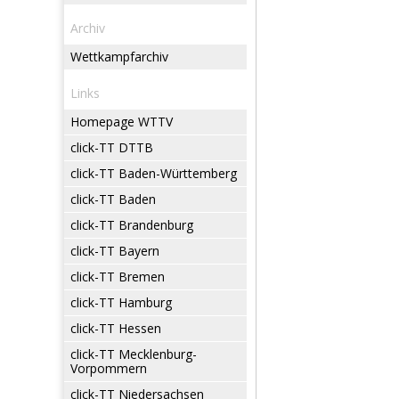
Archiv
Wettkampfarchiv
Links
Homepage WTTV
click-TT DTTB
click-TT Baden-Württemberg
click-TT Baden
click-TT Brandenburg
click-TT Bayern
click-TT Bremen
click-TT Hamburg
click-TT Hessen
click-TT Mecklenburg-
Vorpommern
click-TT Niedersachsen