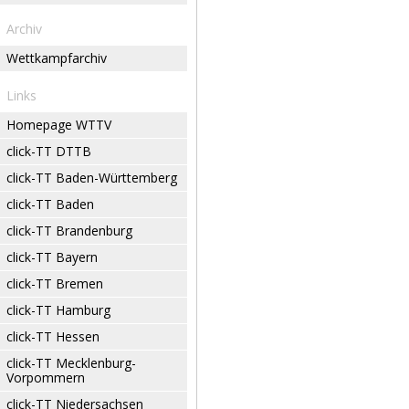
Archiv
Wettkampfarchiv
Links
Homepage WTTV
click-TT DTTB
click-TT Baden-Württemberg
click-TT Baden
click-TT Brandenburg
click-TT Bayern
click-TT Bremen
click-TT Hamburg
click-TT Hessen
click-TT Mecklenburg-
Vorpommern
click-TT Niedersachsen