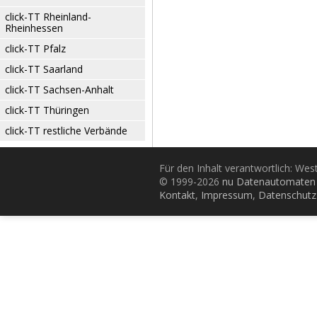
click-TT Rheinland-
Rheinhessen
click-TT Pfalz
click-TT Saarland
click-TT Sachsen-Anhalt
click-TT Thüringen
click-TT restliche Verbände
Für den Inhalt verantwortlich: Wes
© 1999-2026
nu Datenautomaten 
Kontakt
,
Impressum
,
Datenschutz