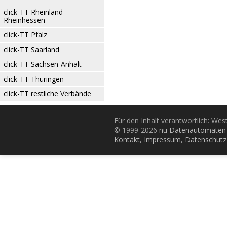
click-TT Rheinland-
Rheinhessen
click-TT Pfalz
click-TT Saarland
click-TT Sachsen-Anhalt
click-TT Thüringen
click-TT restliche Verbände
Für den Inhalt verantwortlich: Wes
© 1999-2026
nu Datenautomaten 
Kontakt
,
Impressum
,
Datenschutz