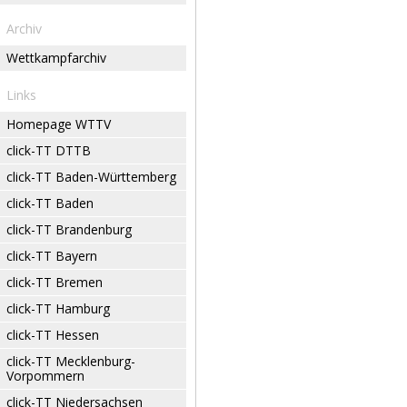
Archiv
Wettkampfarchiv
Links
Homepage WTTV
click-TT DTTB
click-TT Baden-Württemberg
click-TT Baden
click-TT Brandenburg
click-TT Bayern
click-TT Bremen
click-TT Hamburg
click-TT Hessen
click-TT Mecklenburg-
Vorpommern
click-TT Niedersachsen