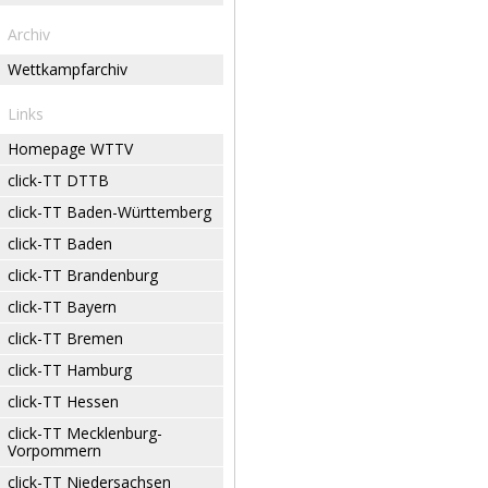
Archiv
Wettkampfarchiv
Links
Homepage WTTV
click-TT DTTB
click-TT Baden-Württemberg
click-TT Baden
click-TT Brandenburg
click-TT Bayern
click-TT Bremen
click-TT Hamburg
click-TT Hessen
click-TT Mecklenburg-
Vorpommern
click-TT Niedersachsen