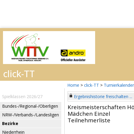
Home
>
click-TT
>
Turnierkalender
Spielklassen 2026/27
Ergebnishistorie freischalten ...
Bundes-/Regional-/Oberligen
Kreismeisterschaften H
Mädchen Einzel
NRW-/Verbands-/Landesligen
Teilnehmerliste
Bezirke
Niederrhein