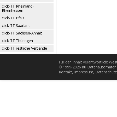
click-TT Rheinland-
Rheinhessen
click-TT Pfalz
click-TT Saarland
click-TT Sachsen-Anhalt
click-TT Thüringen
click-TT restliche Verbände
Für den Inhalt verantwortlich: Wes
© 1999-2026
nu Datenautomaten 
Kontakt
,
Impressum
,
Datenschutz