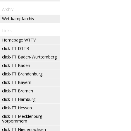
Archiv
Wettkampfarchiv
Links
Homepage WTTV
click-TT DTTB
click-TT Baden-Württemberg
click-TT Baden
click-TT Brandenburg
click-TT Bayern
click-TT Bremen
click-TT Hamburg
click-TT Hessen
click-TT Mecklenburg-
Vorpommern
click-TT Niedersachsen