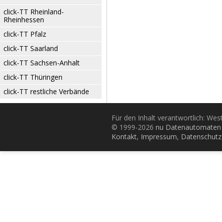
click-TT Rheinland-
Rheinhessen
click-TT Pfalz
click-TT Saarland
click-TT Sachsen-Anhalt
click-TT Thüringen
click-TT restliche Verbände
Für den Inhalt verantwortlich: Wes
© 1999-2026
nu Datenautomaten 
Kontakt
,
Impressum
,
Datenschutz