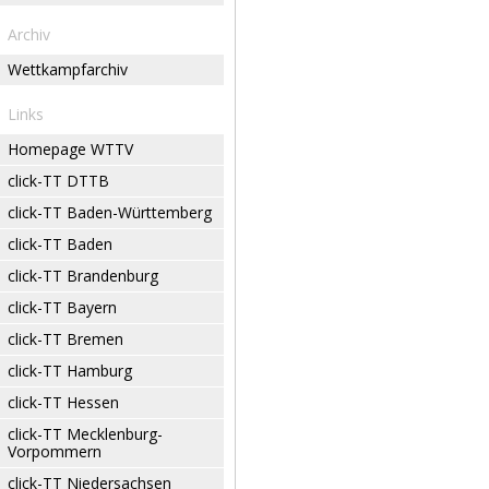
Archiv
Wettkampfarchiv
Links
Homepage WTTV
click-TT DTTB
click-TT Baden-Württemberg
click-TT Baden
click-TT Brandenburg
click-TT Bayern
click-TT Bremen
click-TT Hamburg
click-TT Hessen
click-TT Mecklenburg-
Vorpommern
click-TT Niedersachsen