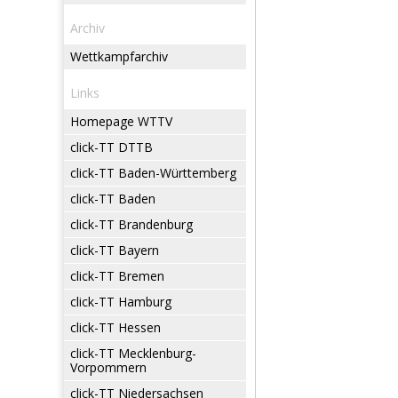
Archiv
Wettkampfarchiv
Links
Homepage WTTV
click-TT DTTB
click-TT Baden-Württemberg
click-TT Baden
click-TT Brandenburg
click-TT Bayern
click-TT Bremen
click-TT Hamburg
click-TT Hessen
click-TT Mecklenburg-
Vorpommern
click-TT Niedersachsen