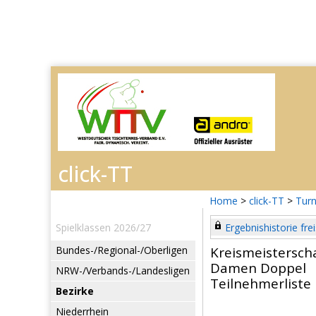
Home
>
click-TT
>
Turn
Spielklassen 2026/27
Ergebnishistorie frei
Bundes-/Regional-/Oberligen
Kreismeistersc
Damen Doppel
NRW-/Verbands-/Landesligen
Teilnehmerliste
Bezirke
Niederrhein