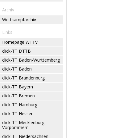
Archiv
Wettkampfarchiv
Links
Homepage WTTV
click-TT DTTB
click-TT Baden-Württemberg
click-TT Baden
click-TT Brandenburg
click-TT Bayern
click-TT Bremen
click-TT Hamburg
click-TT Hessen
click-TT Mecklenburg-
Vorpommern
click-TT Niedersachsen