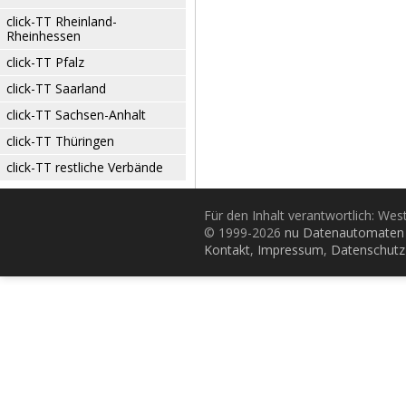
click-TT Rheinland-
Rheinhessen
click-TT Pfalz
click-TT Saarland
click-TT Sachsen-Anhalt
click-TT Thüringen
click-TT restliche Verbände
Für den Inhalt verantwortlich: Wes
© 1999-2026
nu Datenautomaten 
Kontakt
,
Impressum
,
Datenschutz