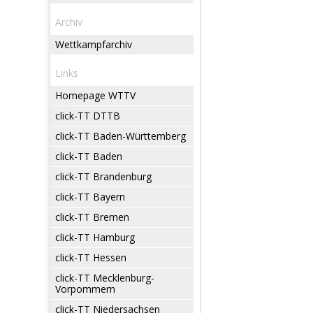
Archiv
Wettkampfarchiv
Links
Homepage WTTV
click-TT DTTB
click-TT Baden-Württemberg
click-TT Baden
click-TT Brandenburg
click-TT Bayern
click-TT Bremen
click-TT Hamburg
click-TT Hessen
click-TT Mecklenburg-
Vorpommern
click-TT Niedersachsen