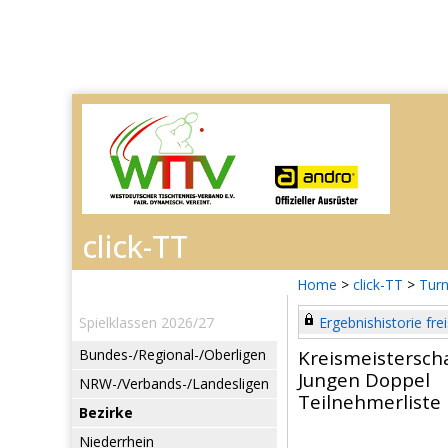
Home
>
click-TT
>
Turn
Spielklassen 2026/27
Ergebnishistorie frei
Bundes-/Regional-/Oberligen
Kreismeistersc
Jungen Doppel
NRW-/Verbands-/Landesligen
Teilnehmerliste
Bezirke
Niederrhein