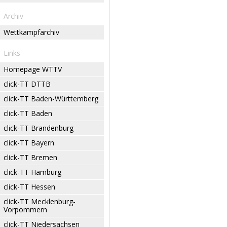
Archiv
Wettkampfarchiv
Links
Homepage WTTV
click-TT DTTB
click-TT Baden-Württemberg
click-TT Baden
click-TT Brandenburg
click-TT Bayern
click-TT Bremen
click-TT Hamburg
click-TT Hessen
click-TT Mecklenburg-
Vorpommern
click-TT Niedersachsen