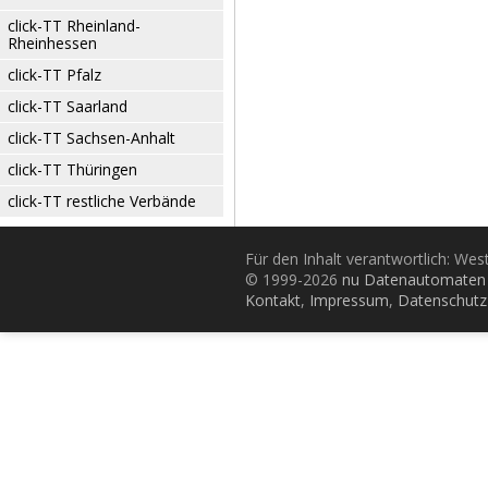
click-TT Rheinland-
Rheinhessen
click-TT Pfalz
click-TT Saarland
click-TT Sachsen-Anhalt
click-TT Thüringen
click-TT restliche Verbände
Für den Inhalt verantwortlich: Wes
© 1999-2026
nu Datenautomaten 
Kontakt
,
Impressum
,
Datenschutz