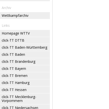
Archiv
Wettkampfarchiv
Links
Homepage WTTV
click-TT DTTB
click-TT Baden-Württemberg
click-TT Baden
click-TT Brandenburg
click-TT Bayern
click-TT Bremen
click-TT Hamburg
click-TT Hessen
click-TT Mecklenburg-
Vorpommern
click-TT Niedersachsen