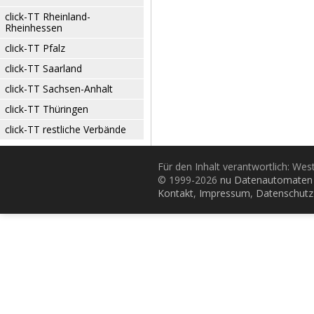
click-TT Rheinland-
Rheinhessen
click-TT Pfalz
click-TT Saarland
click-TT Sachsen-Anhalt
click-TT Thüringen
click-TT restliche Verbände
Für den Inhalt verantwortlich: Wes
© 1999-2026
nu Datenautomaten 
Kontakt
,
Impressum
,
Datenschutz