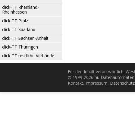
click-TT Rheinland-
Rheinhessen
click-TT Pfalz
click-TT Saarland
click-TT Sachsen-Anhalt
click-TT Thüringen
click-TT restliche Verbände
Für den Inhalt verantwortlich: Wes
© 1999-2026
nu Datenautomaten 
Kontakt
,
Impressum
,
Datenschutz