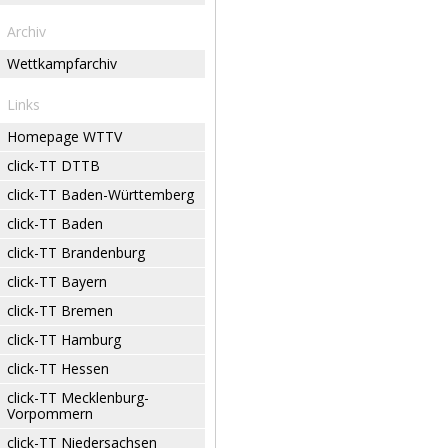
Archiv
Wettkampfarchiv
Links
Homepage WTTV
click-TT DTTB
click-TT Baden-Württemberg
click-TT Baden
click-TT Brandenburg
click-TT Bayern
click-TT Bremen
click-TT Hamburg
click-TT Hessen
click-TT Mecklenburg-
Vorpommern
click-TT Niedersachsen