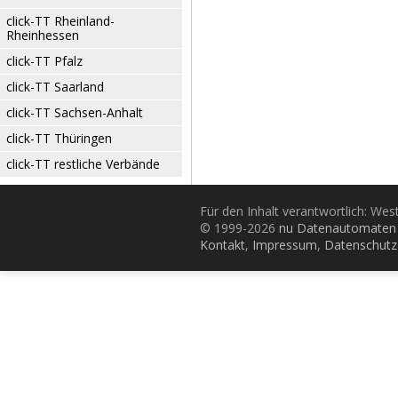
click-TT Rheinland-
Rheinhessen
click-TT Pfalz
click-TT Saarland
click-TT Sachsen-Anhalt
click-TT Thüringen
click-TT restliche Verbände
Für den Inhalt verantwortlich: Wes
© 1999-2026
nu Datenautomaten 
Kontakt
,
Impressum
,
Datenschutz