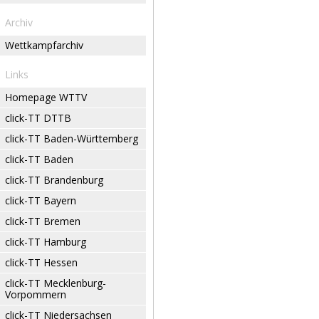
Archiv
Wettkampfarchiv
Links
Homepage WTTV
click-TT DTTB
click-TT Baden-Württemberg
click-TT Baden
click-TT Brandenburg
click-TT Bayern
click-TT Bremen
click-TT Hamburg
click-TT Hessen
click-TT Mecklenburg-
Vorpommern
click-TT Niedersachsen