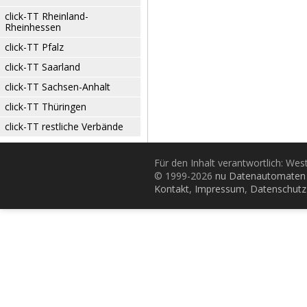
click-TT Rheinland-
Rheinhessen
click-TT Pfalz
click-TT Saarland
click-TT Sachsen-Anhalt
click-TT Thüringen
click-TT restliche Verbände
Für den Inhalt verantwortlich: Wes
© 1999-2026
nu Datenautomaten 
Kontakt
,
Impressum
,
Datenschutz