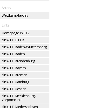
Archiv
Wettkampfarchiv
Links
Homepage WTTV
click-TT DTTB
click-TT Baden-Württemberg
click-TT Baden
click-TT Brandenburg
click-TT Bayern
click-TT Bremen
click-TT Hamburg
click-TT Hessen
click-TT Mecklenburg-
Vorpommern
click-TT Niedersachsen