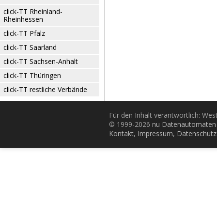
click-TT Rheinland-
Rheinhessen
click-TT Pfalz
click-TT Saarland
click-TT Sachsen-Anhalt
click-TT Thüringen
click-TT restliche Verbände
Für den Inhalt verantwortlich: Wes
© 1999-2026
nu Datenautomaten 
Kontakt
,
Impressum
,
Datenschutz