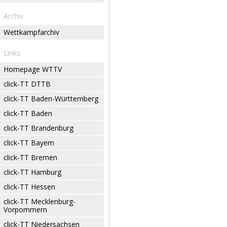
Archiv
Wettkampfarchiv
Links
Homepage WTTV
click-TT DTTB
click-TT Baden-Württemberg
click-TT Baden
click-TT Brandenburg
click-TT Bayern
click-TT Bremen
click-TT Hamburg
click-TT Hessen
click-TT Mecklenburg-
Vorpommern
click-TT Niedersachsen