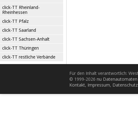
click-TT Rheinland-
Rheinhessen
click-TT Pfalz
click-TT Saarland
click-TT Sachsen-Anhalt
click-TT Thüringen
click-TT restliche Verbände
Für den Inhalt verantwortlich: Wes
© 1999-2026
nu Datenautomaten 
Kontakt
,
Impressum
,
Datenschutz