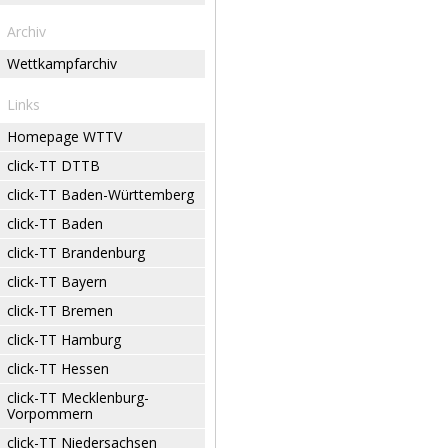
Archiv
Wettkampfarchiv
Links
Homepage WTTV
click-TT DTTB
click-TT Baden-Württemberg
click-TT Baden
click-TT Brandenburg
click-TT Bayern
click-TT Bremen
click-TT Hamburg
click-TT Hessen
click-TT Mecklenburg-
Vorpommern
click-TT Niedersachsen