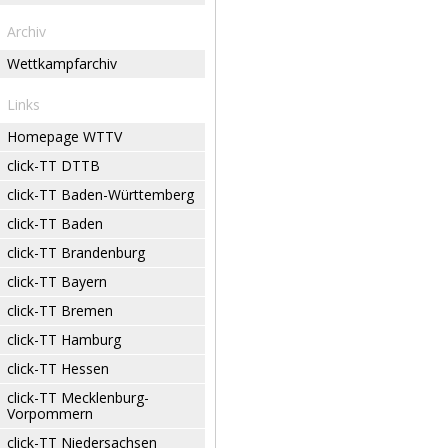
Archiv
Wettkampfarchiv
Links
Homepage WTTV
click-TT DTTB
click-TT Baden-Württemberg
click-TT Baden
click-TT Brandenburg
click-TT Bayern
click-TT Bremen
click-TT Hamburg
click-TT Hessen
click-TT Mecklenburg-
Vorpommern
click-TT Niedersachsen