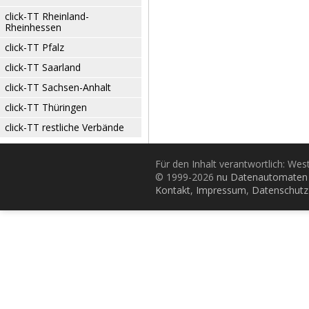
click-TT Rheinland-
Rheinhessen
click-TT Pfalz
click-TT Saarland
click-TT Sachsen-Anhalt
click-TT Thüringen
click-TT restliche Verbände
Für den Inhalt verantwortlich: Wes
© 1999-2026
nu Datenautomaten 
Kontakt
,
Impressum
,
Datenschutz