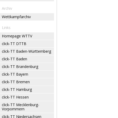
Archiv
Wettkampfarchiv
Links
Homepage WTTV
click-TT DTTB
click-TT Baden-Württemberg
click-TT Baden
click-TT Brandenburg
click-TT Bayern
click-TT Bremen
click-TT Hamburg
click-TT Hessen
click-TT Mecklenburg-
Vorpommern
click-TT Niedersachsen