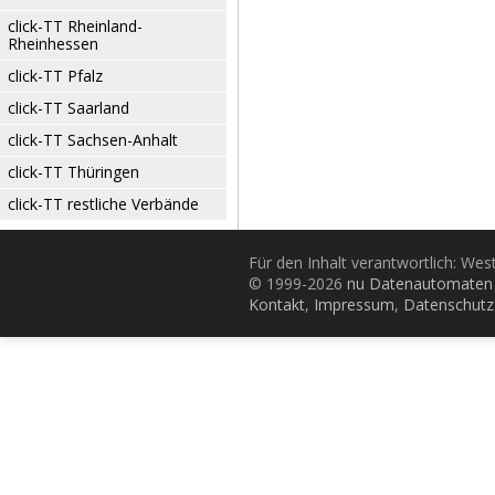
click-TT Rheinland-
Rheinhessen
click-TT Pfalz
click-TT Saarland
click-TT Sachsen-Anhalt
click-TT Thüringen
click-TT restliche Verbände
Für den Inhalt verantwortlich: Wes
© 1999-2026
nu Datenautomaten 
Kontakt
,
Impressum
,
Datenschutz