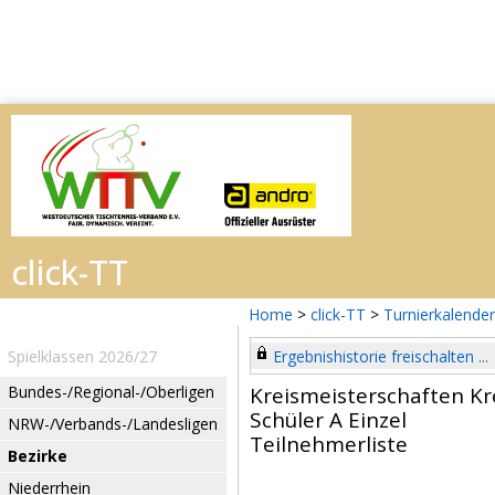
Home
>
click-TT
>
Turnierkalender
Spielklassen 2026/27
Ergebnishistorie freischalten ...
Bundes-/Regional-/Oberligen
Kreismeisterschaften K
Schüler A Einzel
NRW-/Verbands-/Landesligen
Teilnehmerliste
Bezirke
Niederrhein