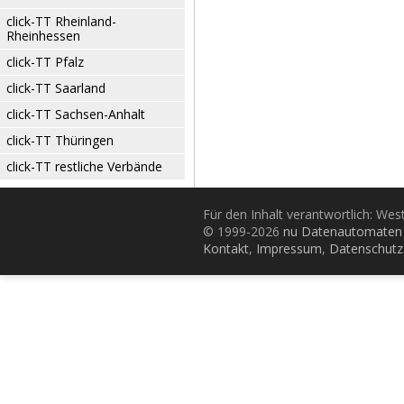
click-TT Rheinland-
Rheinhessen
click-TT Pfalz
click-TT Saarland
click-TT Sachsen-Anhalt
click-TT Thüringen
click-TT restliche Verbände
Für den Inhalt verantwortlich: Wes
© 1999-2026
nu Datenautomaten 
Kontakt
,
Impressum
,
Datenschutz