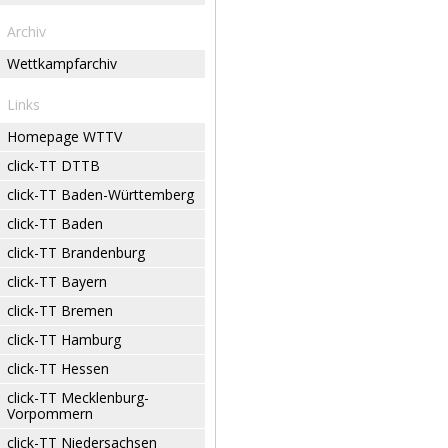
Archiv
Wettkampfarchiv
Links
Homepage WTTV
click-TT DTTB
click-TT Baden-Württemberg
click-TT Baden
click-TT Brandenburg
click-TT Bayern
click-TT Bremen
click-TT Hamburg
click-TT Hessen
click-TT Mecklenburg-
Vorpommern
click-TT Niedersachsen