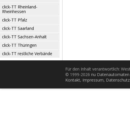
click-TT Rheinland-
Rheinhessen
click-TT Pfalz
click-TT Saarland
click-TT Sachsen-Anhalt
click-TT Thüringen
click-TT restliche Verbände
Für den Inhalt verantwortlich: Wes
© 1999-2026
nu Datenautomaten 
Kontakt
,
Impressum
,
Datenschutz