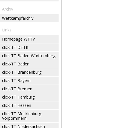
Archiv
Wettkampfarchiv
Links
Homepage WTTV
click-TT DTTB
click-TT Baden-Württemberg
click-TT Baden
click-TT Brandenburg
click-TT Bayern
click-TT Bremen
click-TT Hamburg
click-TT Hessen
click-TT Mecklenburg-
Vorpommern
click-TT Niedersachsen