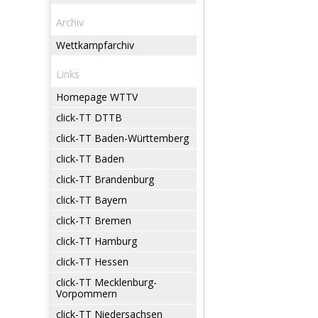
Archiv
Wettkampfarchiv
Links
Homepage WTTV
click-TT DTTB
click-TT Baden-Württemberg
click-TT Baden
click-TT Brandenburg
click-TT Bayern
click-TT Bremen
click-TT Hamburg
click-TT Hessen
click-TT Mecklenburg-
Vorpommern
click-TT Niedersachsen