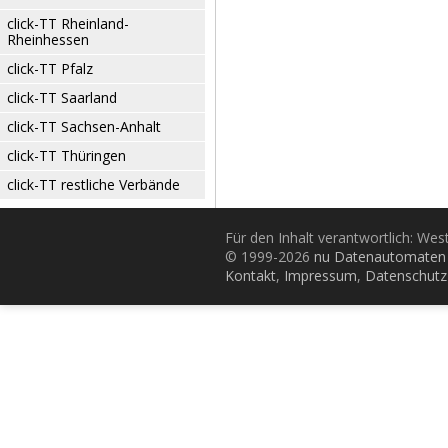
click-TT Rheinland-
Rheinhessen
click-TT Pfalz
click-TT Saarland
click-TT Sachsen-Anhalt
click-TT Thüringen
click-TT restliche Verbände
Für den Inhalt verantwortlich: Wes
© 1999-2026
nu Datenautomaten 
Kontakt
,
Impressum
,
Datenschutz