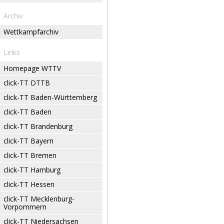
Archiv
Wettkampfarchiv
Links
Homepage WTTV
click-TT DTTB
click-TT Baden-Württemberg
click-TT Baden
click-TT Brandenburg
click-TT Bayern
click-TT Bremen
click-TT Hamburg
click-TT Hessen
click-TT Mecklenburg-
Vorpommern
click-TT Niedersachsen