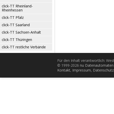
click-TT Rheinland-
Rheinhessen
click-TT Pfalz
click-TT Saarland
click-TT Sachsen-Anhalt
click-TT Thüringen
click-TT restliche Verbände
Für den Inhalt verantwortlich: Wes
© 1999-2026
nu Datenautomaten 
Kontakt
,
Impressum
,
Datenschutz