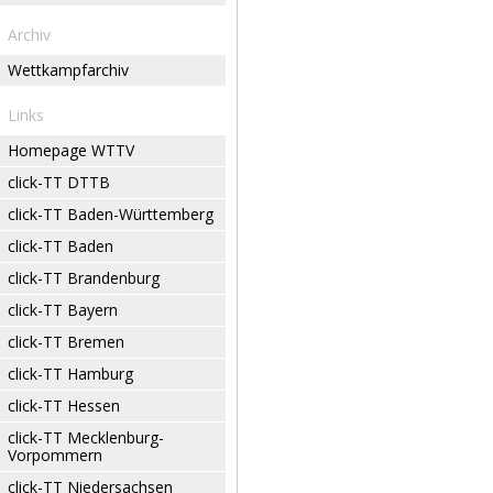
Archiv
Wettkampfarchiv
Links
Homepage WTTV
click-TT DTTB
click-TT Baden-Württemberg
click-TT Baden
click-TT Brandenburg
click-TT Bayern
click-TT Bremen
click-TT Hamburg
click-TT Hessen
click-TT Mecklenburg-
Vorpommern
click-TT Niedersachsen