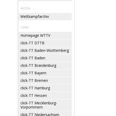
Archiv
Wettkampfarchiv
Links
Homepage WTTV
click-TT DTTB
click-TT Baden-Württemberg
click-TT Baden
click-TT Brandenburg
click-TT Bayern
click-TT Bremen
click-TT Hamburg
click-TT Hessen
click-TT Mecklenburg-
Vorpommern
click-TT Niedersachsen