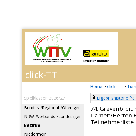
Home
>
click-TT
>
Turn
Spielklassen 2026/27
Ergebnishistorie frei
Bundes-/Regional-/Oberligen
74. Grevenbroic
Damen/Herren E
NRW-/Verbands-/Landesligen
Teilnehmerliste
Bezirke
Niederrhein