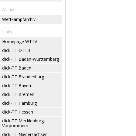
Archiv
Wettkampfarchiv
Links
Homepage WTTV
click-TT DTTB
click-TT Baden-Württemberg
click-TT Baden
click-TT Brandenburg
click-TT Bayern
click-TT Bremen
click-TT Hamburg
click-TT Hessen
click-TT Mecklenburg-
Vorpommern
click-TT Niedersachsen