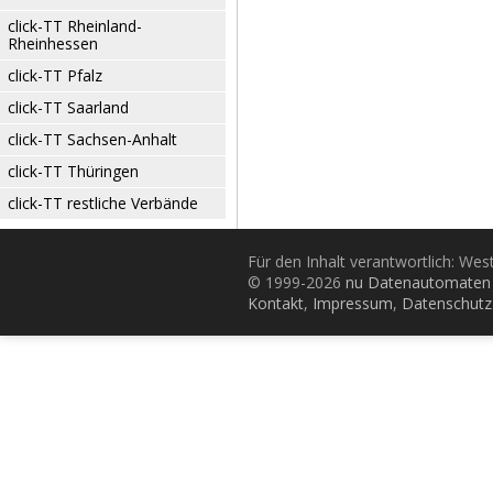
click-TT Rheinland-
Rheinhessen
click-TT Pfalz
click-TT Saarland
click-TT Sachsen-Anhalt
click-TT Thüringen
click-TT restliche Verbände
Für den Inhalt verantwortlich: Wes
© 1999-2026
nu Datenautomaten 
Kontakt
,
Impressum
,
Datenschutz