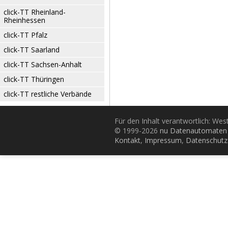
click-TT Rheinland-
Rheinhessen
click-TT Pfalz
click-TT Saarland
click-TT Sachsen-Anhalt
click-TT Thüringen
click-TT restliche Verbände
Für den Inhalt verantwortlich: Wes
© 1999-2026
nu Datenautomaten 
Kontakt
,
Impressum
,
Datenschutz