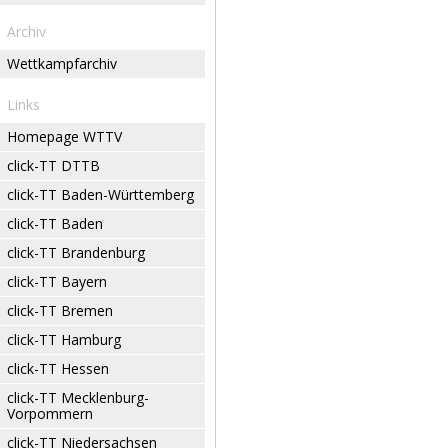
Archiv
Wettkampfarchiv
Links
Homepage WTTV
click-TT DTTB
click-TT Baden-Württemberg
click-TT Baden
click-TT Brandenburg
click-TT Bayern
click-TT Bremen
click-TT Hamburg
click-TT Hessen
click-TT Mecklenburg-
Vorpommern
click-TT Niedersachsen