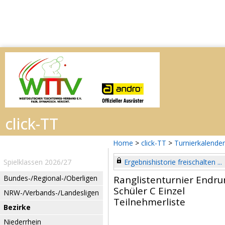
Home
>
click-TT
>
Turnierkalender
Spielklassen 2026/27
Ergebnishistorie freischalten ...
Bundes-/Regional-/Oberligen
Ranglistenturnier Endru
Schüler C Einzel
NRW-/Verbands-/Landesligen
Teilnehmerliste
Bezirke
Niederrhein