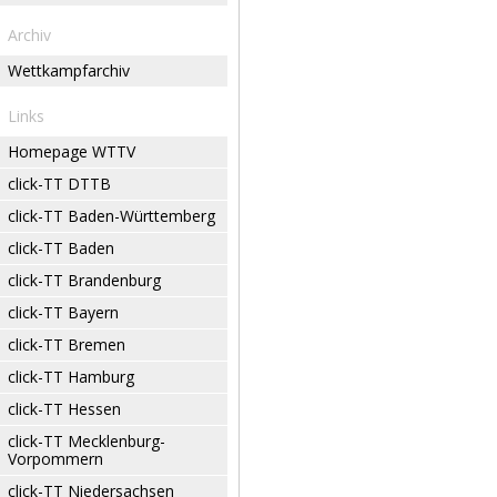
Archiv
Wettkampfarchiv
Links
Homepage WTTV
click-TT DTTB
click-TT Baden-Württemberg
click-TT Baden
click-TT Brandenburg
click-TT Bayern
click-TT Bremen
click-TT Hamburg
click-TT Hessen
click-TT Mecklenburg-
Vorpommern
click-TT Niedersachsen