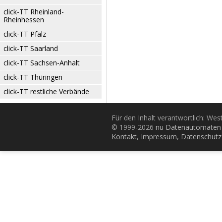
click-TT Rheinland-
Rheinhessen
click-TT Pfalz
click-TT Saarland
click-TT Sachsen-Anhalt
click-TT Thüringen
click-TT restliche Verbände
Für den Inhalt verantwortlich: Wes
© 1999-2026
nu Datenautomaten 
Kontakt
,
Impressum
,
Datenschutz