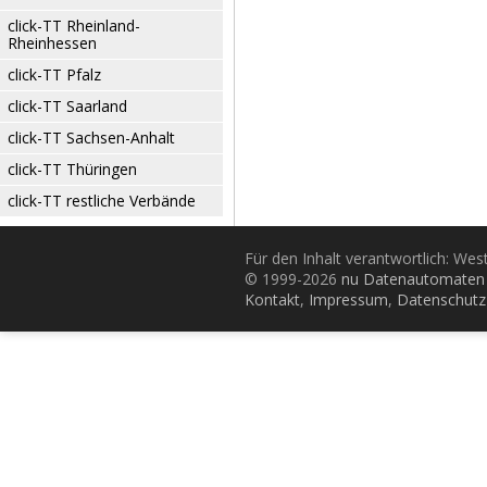
click-TT Rheinland-
Rheinhessen
click-TT Pfalz
click-TT Saarland
click-TT Sachsen-Anhalt
click-TT Thüringen
click-TT restliche Verbände
Für den Inhalt verantwortlich: Wes
© 1999-2026
nu Datenautomaten 
Kontakt
,
Impressum
,
Datenschutz