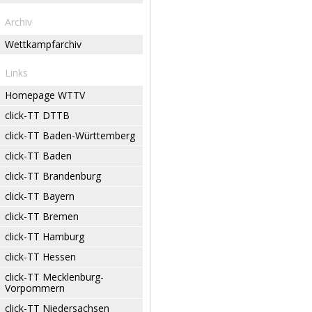
Archiv
Wettkampfarchiv
Links
Homepage WTTV
click-TT DTTB
click-TT Baden-Württemberg
click-TT Baden
click-TT Brandenburg
click-TT Bayern
click-TT Bremen
click-TT Hamburg
click-TT Hessen
click-TT Mecklenburg-
Vorpommern
click-TT Niedersachsen