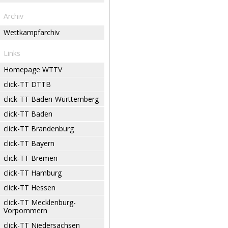
Archiv
Wettkampfarchiv
Links
Homepage WTTV
click-TT DTTB
click-TT Baden-Württemberg
click-TT Baden
click-TT Brandenburg
click-TT Bayern
click-TT Bremen
click-TT Hamburg
click-TT Hessen
click-TT Mecklenburg-
Vorpommern
click-TT Niedersachsen