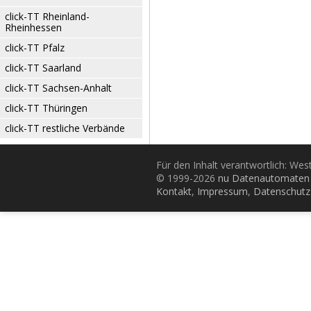
click-TT Rheinland-
Rheinhessen
click-TT Pfalz
click-TT Saarland
click-TT Sachsen-Anhalt
click-TT Thüringen
click-TT restliche Verbände
Für den Inhalt verantwortlich: Wes
© 1999-2026
nu Datenautomaten 
Kontakt
,
Impressum
,
Datenschutz