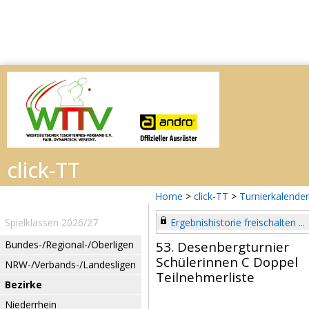
Home
>
click-TT
>
Turnierkalender
Spielklassen 2026/27
Ergebnishistorie freischalten ...
Bundes-/Regional-/Oberligen
53. Desenbergturnier
Schülerinnen C Doppel
NRW-/Verbands-/Landesligen
Teilnehmerliste
Bezirke
Niederrhein