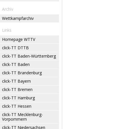
Archiv
Wettkampfarchiv
Links
Homepage WTTV
click-TT DTTB
click-TT Baden-Württemberg
click-TT Baden
click-TT Brandenburg
click-TT Bayern
click-TT Bremen
click-TT Hamburg
click-TT Hessen
click-TT Mecklenburg-
Vorpommern
click-TT Niedersachsen