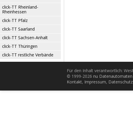
click-TT Rheinland-
Rheinhessen
click-TT Pfalz
click-TT Saarland
click-TT Sachsen-Anhalt
click-TT Thüringen
click-TT restliche Verbände
Für den Inhalt verantwortlich: Wes
© 1999-2026
nu Datenautomaten 
Kontakt
,
Impressum
,
Datenschutz