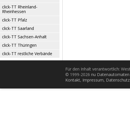
click-TT Rheinland-
Rheinhessen
click-TT Pfalz
click-TT Saarland
click-TT Sachsen-Anhalt
click-TT Thüringen
click-TT restliche Verbände
Für den Inhalt verantwortlich: Wes
© 1999-2026
nu Datenautomaten 
Kontakt
,
Impressum
,
Datenschutz