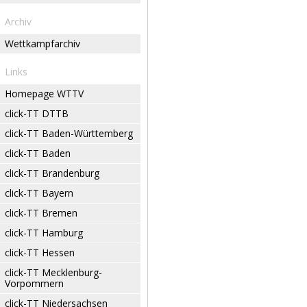
Archiv
Wettkampfarchiv
Links
Homepage WTTV
click-TT DTTB
click-TT Baden-Württemberg
click-TT Baden
click-TT Brandenburg
click-TT Bayern
click-TT Bremen
click-TT Hamburg
click-TT Hessen
click-TT Mecklenburg-
Vorpommern
click-TT Niedersachsen