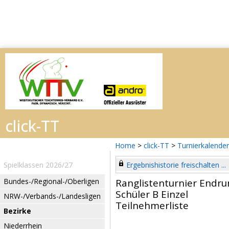
Home
>
click-TT
>
Turnierkalender
Spielklassen 2026/27
Ergebnishistorie freischalten ...
Bundes-/Regional-/Oberligen
Ranglistenturnier Endru
Schüler B Einzel
NRW-/Verbands-/Landesligen
Teilnehmerliste
Bezirke
Niederrhein