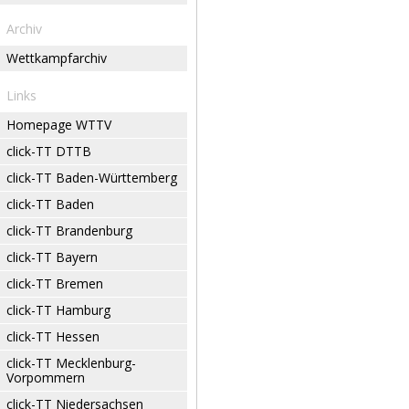
Archiv
Wettkampfarchiv
Links
Homepage WTTV
click-TT DTTB
click-TT Baden-Württemberg
click-TT Baden
click-TT Brandenburg
click-TT Bayern
click-TT Bremen
click-TT Hamburg
click-TT Hessen
click-TT Mecklenburg-
Vorpommern
click-TT Niedersachsen