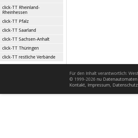
click-TT Rheinland-
Rheinhessen
click-TT Pfalz
click-TT Saarland
click-TT Sachsen-Anhalt
click-TT Thüringen
click-TT restliche Verbände
Für den Inhalt verantwortlich: Wes
© 1999-2026
nu Datenautomaten 
Kontakt
,
Impressum
,
Datenschutz