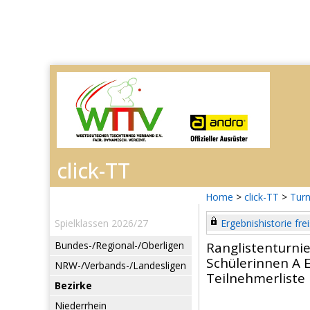
Home
>
click-TT
>
Turn
Spielklassen 2026/27
Ergebnishistorie frei
Bundes-/Regional-/Oberligen
Ranglistenturni
Schülerinnen A E
NRW-/Verbands-/Landesligen
Teilnehmerliste
Bezirke
Niederrhein