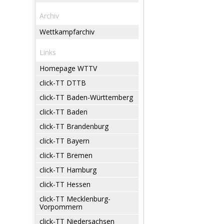
Archiv
Wettkampfarchiv
Links
Homepage WTTV
click-TT DTTB
click-TT Baden-Württemberg
click-TT Baden
click-TT Brandenburg
click-TT Bayern
click-TT Bremen
click-TT Hamburg
click-TT Hessen
click-TT Mecklenburg-
Vorpommern
click-TT Niedersachsen