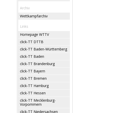
Archiv
Wettkampfarchiv
Links
Homepage WTTV
click-TT DTTB
click-TT Baden-Württemberg
click-TT Baden
click-TT Brandenburg
click-TT Bayern
click-TT Bremen
click-TT Hamburg
click-TT Hessen
click-TT Mecklenburg-
Vorpommern
click-TT Niedersachsen