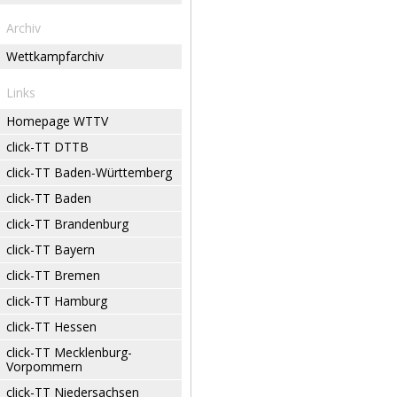
Archiv
Wettkampfarchiv
Links
Homepage WTTV
click-TT DTTB
click-TT Baden-Württemberg
click-TT Baden
click-TT Brandenburg
click-TT Bayern
click-TT Bremen
click-TT Hamburg
click-TT Hessen
click-TT Mecklenburg-
Vorpommern
click-TT Niedersachsen