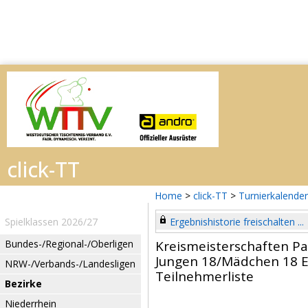
Home
>
click-TT
>
Turnierkalender
Spielklassen 2026/27
Ergebnishistorie freischalten ...
Bundes-/Regional-/Oberligen
Kreismeisterschaften P
Jungen 18/Mädchen 18 E
NRW-/Verbands-/Landesligen
Teilnehmerliste
Bezirke
Niederrhein