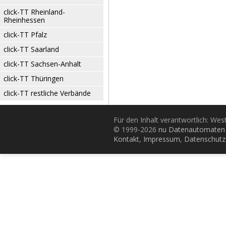
click-TT Rheinland-
Rheinhessen
click-TT Pfalz
click-TT Saarland
click-TT Sachsen-Anhalt
click-TT Thüringen
click-TT restliche Verbände
Für den Inhalt verantwortlich: Wes
© 1999-2026
nu Datenautomaten 
Kontakt
,
Impressum
,
Datenschutz